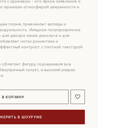
та с кружевом - это яркое заявление о
го пронизан атмосферой уверенности и
щее пламя, привлекает взгляды и
видуальность. Изящное полупрозрачное
 для декора линии декольте и для
добавляет нотку романтики и
эффектный контраст с плотной текстурой
 облегает фигуру, подчеркивая все
безупречный силуэт, а высокий разрез
ти.
В КОРЗИНУ
МЕРИТЬ В ШОУРУМЕ