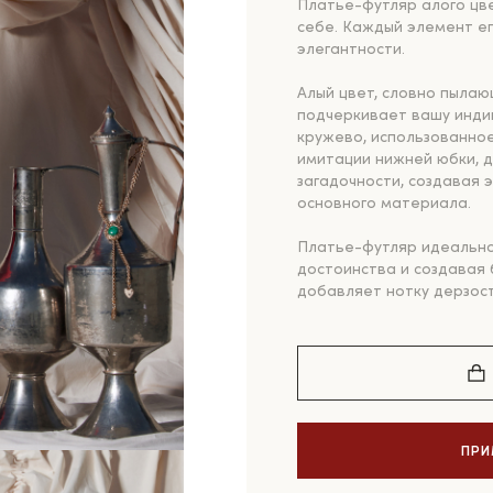
Платье-футляр алого цве
себе. Каждый элемент е
элегантности.
Алый цвет, словно пылаю
подчеркивает вашу инди
кружево, использованное
имитации нижней юбки, 
загадочности, создавая 
основного материала.
Платье-футляр идеально
достоинства и создавая 
добавляет нотку дерзос
ПРИ